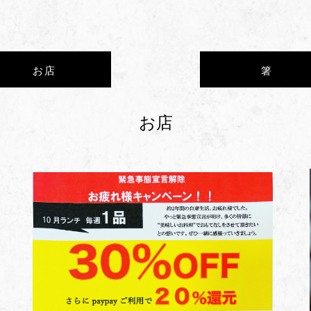
お店
箸
お店