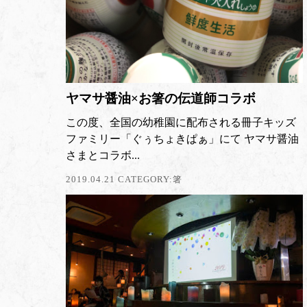
ヤマサ醤油×お箸の伝道師コラボ
この度、全国の幼稚園に配布される冊子キッズ
ファミリー「ぐぅちょきぱぁ」にて ヤマサ醤油
さまとコラボ...
2019.04.21 CATEGORY:
箸