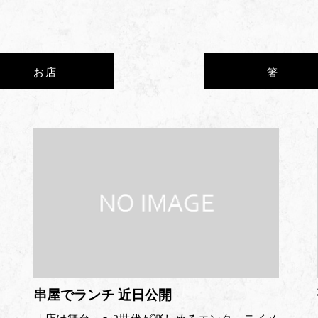
お店
箸
串屋でランチ 近日公開